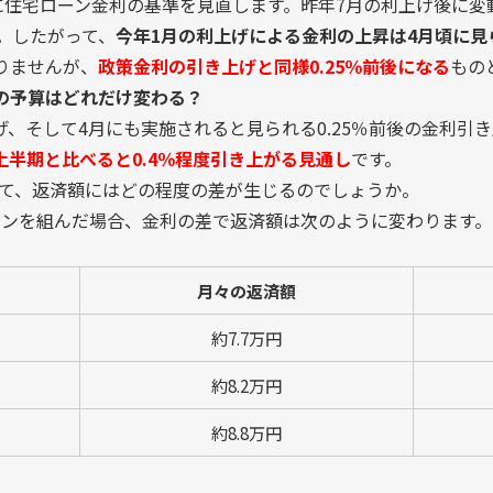
月に住宅ローン金利の基準を見直します。昨年7月の利上げ後に
。したがって、
今年1月の利上げによる金利の上昇は4月頃に見
りませんが、
政策金利の引き上げと同様0.25％前後になる
もの
の予算はどれだけ変わる？
上げ、そして4月にも実施されると見られる0.25％前後の金利引
半期と比べると0.4％程度引き上がる見通し
です。
って、返済額にはどの程度の差が生じるのでしょうか。
ローンを組んだ場合、金利の差で返済額は次のように変わります
月々の返済額
約7.7万円
約8.2万円
約8.8万円