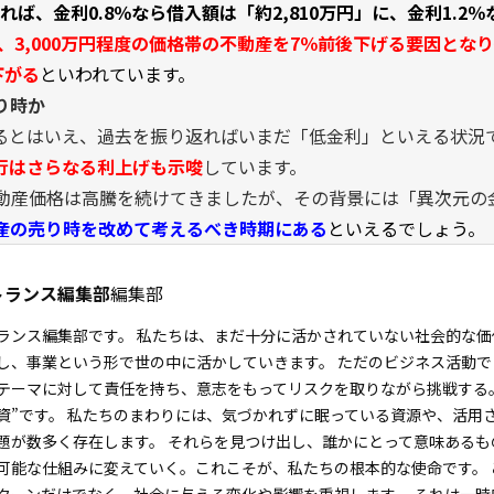
れば、金利0.8％なら借入額は「約2,810万円」に、金利1.2％
は、3,000万円程度の価格帯の不動産を7％前後下げる要因とな
下がる
といわれています。
り時か
るとはいえ、過去を振り返ればいまだ「低金利」といえる状況
行はさらなる利上げも示唆
しています。
不動産価格は高騰を続けてきましたが、その背景には「異次元の
産の売り時を改めて考えるべき時期にある
といえるでしょう。
トランス編集部
編集部
ランス編集部です。 私たちは、まだ十分に活かされていない社会的な
し、事業という形で世の中に活かしていきます。 ただのビジネス活動
テーマに対して責任を持ち、意志をもってリスクを取りながら挑戦する
資”です。 私たちのまわりには、気づかれずに眠っている資源や、活用
題が数多く存在します。 それらを見つけ出し、誰かにとって意味ある
可能な仕組みに変えていく。これこそが、私たちの根本的な使命です。 
ターンだけでなく、社会に与える変化や影響を重視します。 それは一