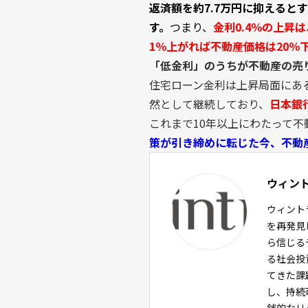
返済額を約7.7万円に抑えるとす
す。
つまり、
金利0.4％の上昇
1％上がれば不動産価格は20％
「低金利」のうちが不動産の売
住宅ローン金利は上昇局面にあ
然として継続しており、
日本銀
これまで10年以上にわたって
策が引き締めに転じた今、不動
ウィン
ウィント
を再発見
ら信じる
る社会投
てきた課
し、持続
銭的なリ