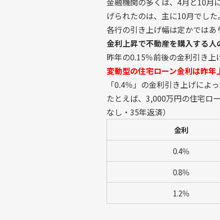
金融機関の多くは、4月と10
げられたのは、主に10月でした
各行の引き上げ幅は定かではあ
金利上昇で不動産を購入する人
昨年の0.15％前後の金利引き
変動型の住宅ローン金利は昨年上
「0.4％」の金利引き上げによ
たとえば、3,000万円の住宅
なし・35年返済）
金利
0.4％
0.8％
1.2％