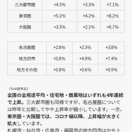
三大都市圏
+4.3％
+3.3％
+7.1％
東京圏
+5.2％
+4.2％
+8.2％
大阪圏
+3.3％
+2.1％
+6.7％
名古屋圏
+2.8％
+2.3％
+3.8％
地方四市
+5.8％
+4.9％
+7.4％
地方その他
+0.8％
+0.6％
+0.9％
（％は前年比）
全国の全用途平均・住宅地・商業地はいずれも4年連続
で上昇。
三大都市圏も同様ですが、名古屋圏について
は昨年と比較してやや上昇率が縮小しています。一方、
東京圏・大阪圏では、コロナ禍以降、上昇幅が大きく
拡大
しています。
札幌市・仙台市・広島市・福岡市の地方四市はやや上