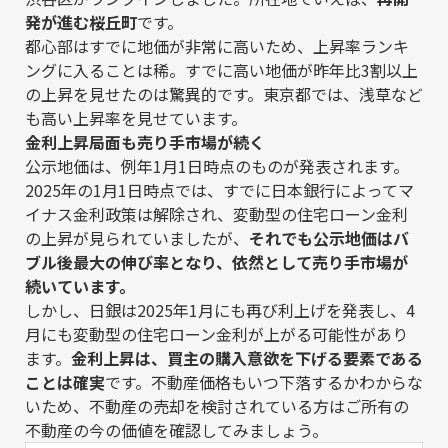
発が進む桜丘町
です。
都心部はすでに地価が非常に高いため、上昇率ランキ
ングに入ることは稀。すでに高い地価が昨年比3割以上
の上昇を見せたのは驚異的です。東京都では、浅草など
も高い上昇率を見せています。
金利上昇局面も売り手市場が続く
公示地価は、例年1月1日時点のものが発表されます。
2025年の1月1日時点では、すでに日本銀行によってマ
イナス金利政策は解除され、変動型の住宅ローン金利
の上昇が見られていましたが、
それでも公示地価はバ
ブル後最大の伸び率となり、依然として売り手市場が
続いています。
しかし、日銀は2025年1月にも再び利上げを発表し、4
月にも変動型の住宅ローン金利が上がる可能性があり
ます。
金利上昇は、買主の購入意欲を下げる要素である
ことは確実
です。不動産価格もいつ下落するかわからな
いため、不動産の売却を検討されている方はご所有の
不動産の今の価値を確認してみましょう。