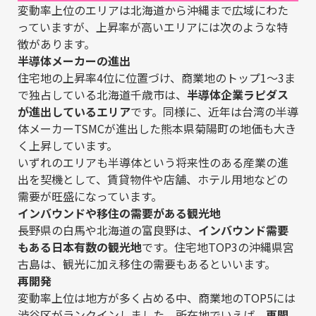
変動率上位のエリアは北海道から沖縄まで広域にわた
っていますが、上昇率が高いエリアには次のような特
徴があります。
半導体メーカーの進出
住宅地の上昇率4位に位置づけ、商業地のトップ1〜3ま
で独占している北海道千歳市は、
半導体企業ラピダス
が進出しているエリア
です。同様に、近年は台湾の半導
体メーカーTSMCが進出した熊本県菊陽町の地価も大き
く上昇しています。
いずれのエリアも半導体という将来性のある産業の進
出を契機として、賃貸物件や店舗、ホテル用地などの
需要が旺盛になっています。
インバウンドや移住の需要がある観光地
長野県の白馬や北海道の富良野は、
インバウンド需要
もある日本有数の観光地
です。住宅地TOP3の沖縄県宮
古島は、観光に加え移住の需要もあるといいます。
再開発
変動率上位は地方が多く占める中、商業地のTOP5には
渋谷区がランクインしました。所在地でいえば、
再開