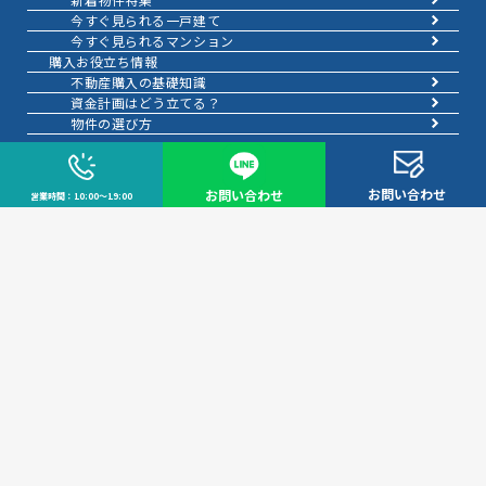
今すぐ見られる一戸建て
今すぐ見られるマンション
購入お役立ち情報
不動産購入の基礎知識
資金計画はどう立てる？
物件の選び方
お客様の声
売りたい
お問い合わせ
お問い合わせ
営業時間：10:00～19:00
売りたいTOP
無料査定
AI物件査定
訪問査定
相場情報データベース
手残りを増やす
不動産売却にかかる費用と税金
不動産を好条件で売る方法
不動産の売却方法
不動産のご売却お任せください
弊社が選ばれる理由
お客様の声
不動産売却成約事例40選
成約事例