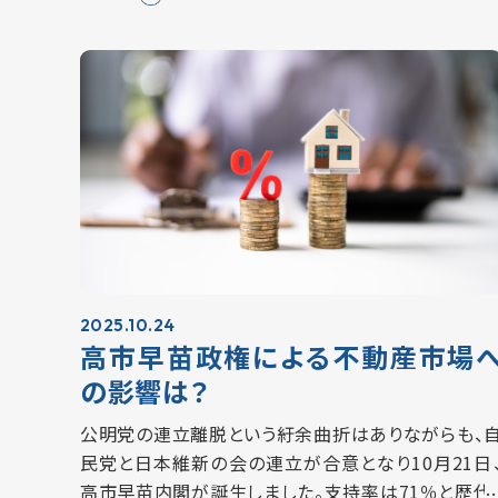
住宅への需要は引き続き底堅く推移しています…
2025.10.24
高市早苗政権による不動産市場
の影響は？
公明党の連立離脱という紆余曲折はありながらも、
民党と日本維新の会の連立が合意となり10月21日
高市早苗内閣が誕生しました。支持率は71％と歴代