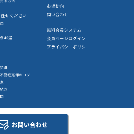
で売る方法
市場動向
法
問い合わせ
お任せください
理由
無料会員システム
例40選
会員ページログイン
プライバシーポリシー
覧
礎知識
別
不動産売却のコツ
意点
手続き
質問
お問い合わせ