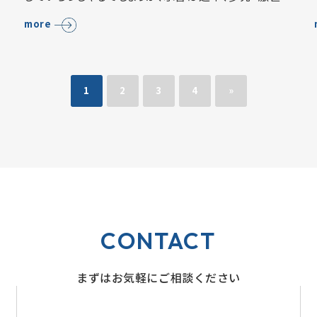
ら
しており、地球温暖化によって今後もこの傾向が続くと
more
予想されています。 実は自然災害と不…
1
2
3
4
»
CONTACT
まずはお気軽にご相談ください