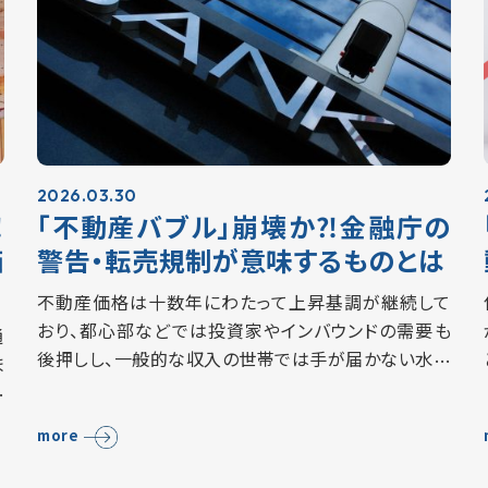
2026.03.30
⁈
「不動産バブル」崩壊か⁈金融庁の
価
警告・転売規制が意味するものとは
不動産価格は十数年にわたって上昇基調が継続して
おり、都心部などでは投資家やインバウンドの需要も
通
後押しし、一般的な収入の世帯では手が届かない水準
ま
まで価格が高騰しています。 一方、金融庁は2月、不動
住
産業向けの融資が増加していることを懸念し、一部…
フ
more