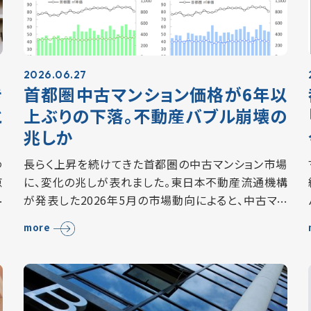
2026.06.27
き
首都圏中古マンション価格が6年以
と
上ぶりの下落。不動産バブル崩壊の
兆しか
わ
長らく上昇を続けてきた首都圏の中古マンション市場
京
に、変化の兆しが表れました。東日本不動産流通機構
全
が発表した2026年5月の市場動向によると、中古マン
税
ションの成約平米単価は80.78万円となり、前年同月
more
比でマイナス3.9％。前年同月比での下落…