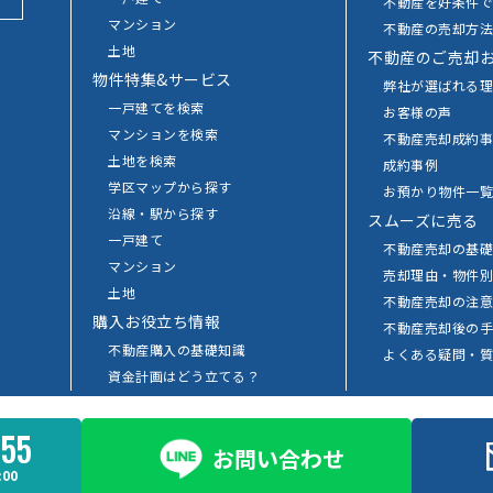
不動産を好条件
マンション
不動産の売却方
土地
不動産のご売却
物件特集&サービス
弊社が選ばれる
一戸建てを検索
お客様の声
マンションを検索
不動産売却成約事
土地を検索
成約事例
学区マップから探す
お預かり物件一
沿線・駅から探す
スムーズに売る
一戸建て
不動産売却の基
マンション
売却理由・物件
土地
不動産売却の注
購入お役立ち情報
不動産売却後の
不動産購入の基礎知識
よくある疑問・
資金計画はどう立てる？
物件の選び方
お客様の声
955
お問い合わせ
00
ll rights reserved.