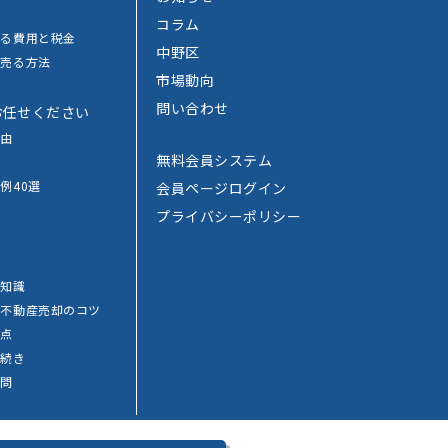
コラム
かる費用と税金
中野区
で売る方法
市場動向
法
問い合わせ
お任せください
理由
無料会員システム
例40選
会員ページログイン
プライバシーポリシー
覧
礎知識
別
不動産売却のコツ
意点
手続き
質問