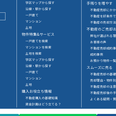
学区マップから探す
手残りを増やす
沿線・駅から探す
不動産売却にか
一戸建て
不動産を好条件
マンション
不動産の売却方
土地
不動産のご売却
物件特集&サービス
弊社が選ばれる
一戸建てを検索
お客様の声
マンションを検索
不動産売却成約事
土地を検索
成約事例
学区マップから探す
お預かり物件一
沿線・駅から探す
スムーズに売る
一戸建て
不動産売却の基
マンション
売却理由・物件
土地
不動産売却の注
購入お役立ち情報
不動産売却後の
不動産購入の基礎知識
よくある疑問・
資金計画はどう立てる？
物件の選び方