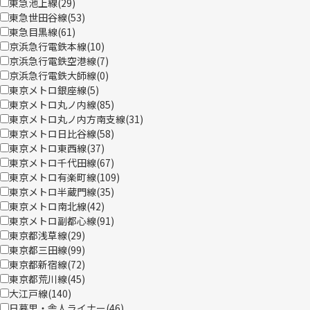
東急池上線(
29
)
東急世田谷線(
53
)
東急目黒線(
61
)
京浜急行電鉄本線(
10
)
京浜急行電鉄空港線(
7
)
京浜急行電鉄大師線(
0
)
東京メトロ銀座線(
5
)
東京メトロ丸ノ内線(
85
)
東京メトロ丸ノ内方南支線(
31
)
東京メトロ日比谷線(
58
)
東京メトロ東西線(
37
)
東京メトロ千代田線(
67
)
東京メトロ有楽町線(
109
)
東京メトロ半蔵門線(
35
)
東京メトロ南北線(
42
)
東京メトロ副都心線(
91
)
東京都浅草線(
29
)
東京都三田線(
99
)
東京都新宿線(
72
)
東京都荒川線(
45
)
大江戸線(
140
)
日暮里・舎人ライナー(
46
)