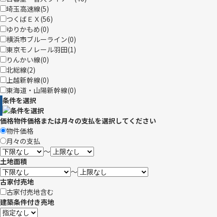
埼玉高速線(
5
)
つくばＥＸ(
56
)
ゆりかもめ(
0
)
横浜市ブルーライン(
0
)
東京モノレール羽田(
1
)
りんかい線(
0
)
北総線(
2
)
上越新幹線(
0
)
東海道・山陽新幹線(
0
)
条件を選択
価格
物件価格または月々の支払を選択してください
物件価格
月々の支払
〜
土地面積
〜
古家付売地
古家付売地含む
建築条件付き売地