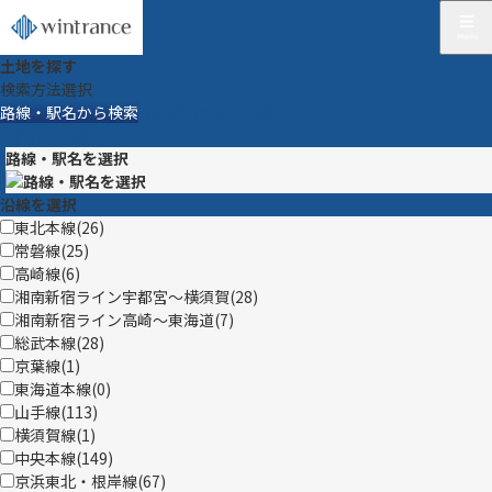
土地を探す
検索方法選択
路線・駅名から検索
市区町村名から検索
学区から検索
路線・駅名を選択
沿線を選択
東北本線(
26
)
常磐線(
25
)
高崎線(
6
)
湘南新宿ライン宇都宮〜横須賀(
28
)
湘南新宿ライン高崎〜東海道(
7
)
総武本線(
28
)
京葉線(
1
)
東海道本線(
0
)
山手線(
113
)
横須賀線(
1
)
中央本線(
149
)
京浜東北・根岸線(
67
)