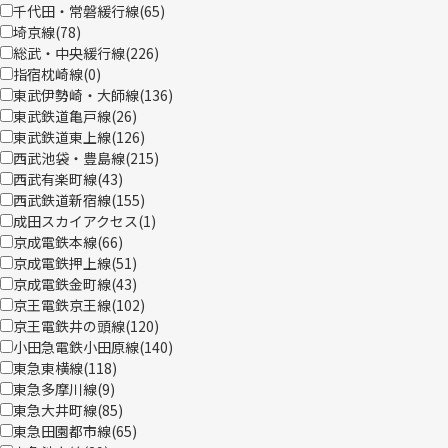
千代田・常磐緩行線(
65
)
埼京線(
78
)
総武・中央緩行線(
226
)
指宿枕崎線(
0
)
東武伊勢崎・大師線(
136
)
東武鉄道亀戸線(
26
)
東武鉄道東上線(
126
)
西武池袋・豊島線(
215
)
西武有楽町線(
43
)
西武鉄道新宿線(
155
)
成田スカイアクセス(
1
)
京成電鉄本線(
66
)
京成電鉄押上線(
51
)
京成電鉄金町線(
43
)
京王電鉄京王線(
102
)
京王電鉄井の頭線(
120
)
小田急電鉄小田原線(
140
)
東急東横線(
118
)
東急多摩川線(
9
)
東急大井町線(
85
)
東急田園都市線(
65
)