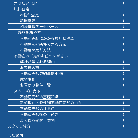
売りたいTOP
無料査定
AI物件査定
訪問査定
相場情報データベース
手残りを増やす
不動産売却にかかる費用と税金
不動産を好条件で売る方法
不動産の売却方法
不動産のご売却お任せください
弊社が選ばれる理由
お客様の声
不動産売却成約事例40選
成約事例
お預かり物件一覧
スムーズに売る
不動産売却の基礎知識
売却理由・物件別
不動産売却のコツ
不動産売却の注意点
不動産売却後の手続き
よくある疑問・質問
スタッフ紹介
会社案内