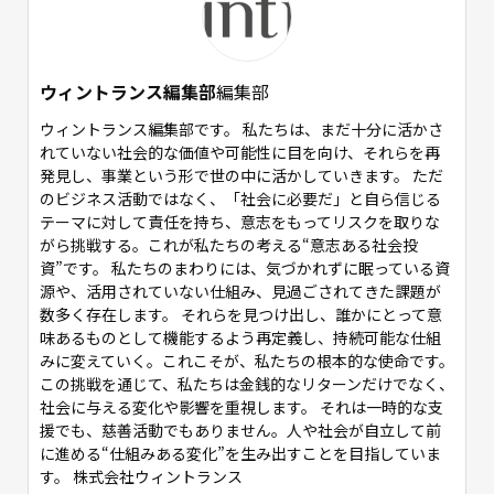
ウィントランス編集部
編集部
ウィントランス編集部です。 私たちは、まだ十分に活かさ
れていない社会的な価値や可能性に目を向け、それらを再
発見し、事業という形で世の中に活かしていきます。 ただ
のビジネス活動ではなく、「社会に必要だ」と自ら信じる
テーマに対して責任を持ち、意志をもってリスクを取りな
がら挑戦する。これが私たちの考える“意志ある社会投
資”です。 私たちのまわりには、気づかれずに眠っている資
源や、活用されていない仕組み、見過ごされてきた課題が
数多く存在します。 それらを見つけ出し、誰かにとって意
味あるものとして機能するよう再定義し、持続可能な仕組
みに変えていく。これこそが、私たちの根本的な使命です。
この挑戦を通じて、私たちは金銭的なリターンだけでなく、
社会に与える変化や影響を重視します。 それは一時的な支
援でも、慈善活動でもありません。人や社会が自立して前
に進める“仕組みある変化”を生み出すことを目指していま
す。 株式会社ウィントランス