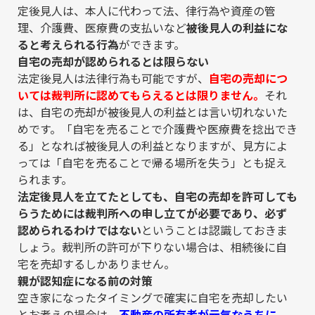
定後見人は、本人に代わって法、律行為や資産の管
理、介護費、医療費の支払いなど
被後見人の利益にな
ると考えられる行為
ができます。
自宅の売却が認められるとは限らない
法定後見人は法律行為も可能ですが、
自宅の売却につ
いては裁判所に認めてもらえるとは限りません。
それ
は、自宅の売却が被後見人の利益とは言い切れないた
めです。「自宅を売ることで介護費や医療費を捻出でき
る」となれば被後見人の利益となりますが、見方によ
っては「自宅を売ることで帰る場所を失う」とも捉え
られます。
法定後見人を立てたとしても、自宅の売却を許可しても
らうためには裁判所への申し立てが必要であり、必ず
認められるわけではない
ということは認識しておきま
しょう。裁判所の許可が下りない場合は、相続後に自
宅を売却するしかありません。
親が認知症になる前の対策
空き家になったタイミングで確実に自宅を売却したい
とお考えの場合は、
不動産の所有者が元気なうちに