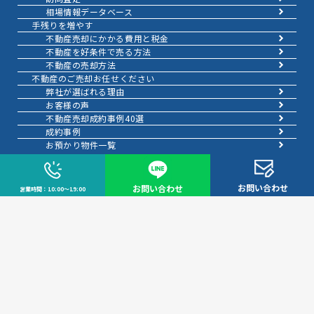
相場情報データベース
手残りを増やす
不動産売却にかかる費用と税金
不動産を好条件で売る方法
不動産の売却方法
不動産のご売却お任せください
弊社が選ばれる理由
お客様の声
不動産売却成約事例40選
成約事例
お預かり物件一覧
スムーズに売る
不動産売却の基礎知識
売却理由・物件別
不動産売却のコツ
お問い合わせ
お問い合わせ
営業時間：10:00～19:00
不動産売却の注意点
不動産売却後の手続き
よくある疑問・質問
スタッフ紹介
会社案内
会社概要
アクセス
お知らせ