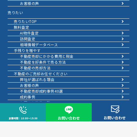
お客様の声
売りたい
売りたいTOP
無料査定
AI物件査定
訪問査定
相場情報データベース
手残りを増やす
不動産売却にかかる費用と税金
不動産を好条件で売る方法
不動産の売却方法
不動産のご売却お任せください
弊社が選ばれる理由
お客様の声
不動産売却成約事例40選
成約事例
お預かり物件一覧
スムーズに売る
不動産売却の基礎知識
お問い合わせ
お問い合わせ
営業時間：10:00～19:00
売却理由・物件別
不動産売却のコツ
不動産売却の注意点
不動産売却後の手続き