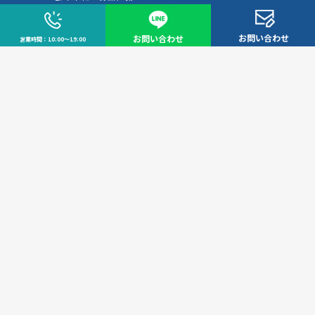
不動産売却の基礎知識
売却理由・物件別
不動産売却のコツ
不動産売却の注意点
お問い合わせ
お問い合わせ
営業時間：10:00～19:00
不動産売却後の手続き
よくある疑問・質問
スタッフ紹介
会社案内
会社概要
アクセス
お知らせ
コラム
中野区
市場動向
問い合わせ
無料会員システム
会員ページログイン
プライバシーポリシー
信頼と実績で暮らしを支える、不動産のパートナー