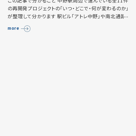
この記事で分かること 中野駅周辺で進んでいる全11件
の再開発プロジェクトの「いつ・どこで・何が変わるのか」
が整理して分かります 駅ビル「アトレ中野」や南北通路・
橋上駅舎など、2026年前後に実現する具体的な変化の
more
イメージが持…