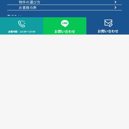
物件の選び方
お客様の声
売りたい
売りたいTOP
無料査定
お問い合わせ
お問い合わせ
営業時間：10:00～19:00
AI物件査定
訪問査定
相場情報データベース
手残りを増やす
不動産売却にかかる費用と税金
不動産を好条件で売る方法
不動産の売却方法
不動産のご売却お任せください
弊社が選ばれる理由
お客様の声
不動産売却成約事例40選
成約事例
お預かり物件一覧
スムーズに売る
不動産売却の基礎知識
売却理由・物件別
不動産売却のコツ
不動産売却の注意点
不動産売却後の手続き