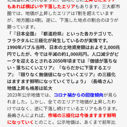
もあれば横ばいや下落したエリア
もあります。三大都市
圏では、地価が上昇したエリアは7割を超えています
が、地方圏は4割。逆に、下落した地点の割合のほうが
勝っています。
「『日本全国』『都道府県』といった各カテゴリで、
フラクタルに三極化が発生しているのが実情です。
1990年バブル当時、日本の土地資産額はおよそ2,000兆
円でしたが、今では半減の約1,000兆円。人口減少がピ
ークを迎えるとされる2050年頃までは『価値が落ちな
い・落ちにくいエリア』『ならだかに下落するエリ
ア』『限りなく無価値になっていくエリア』の三極化
はますます鮮明になっていくでしょう」（長嶋さん）
地価上昇も格差は拡大
2023年公示地価では、
コロナ禍からの回復傾向
が見ら
れました。しかし、全てのエリアで地価が上昇したわ
けではなく、逆に下落し続けているエリアもあります。
長嶋さんによれば、
市場の三極化は今後ますます鮮明
になっていく
とのこと。公示地価は、あくまで前年比