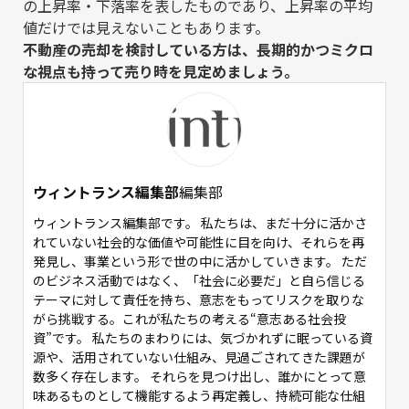
の上昇率・下落率を表したものであり、上昇率の平均
値だけでは見えないこともあります。
不動産の売却を検討している方は、長期的かつミクロ
な視点も持って売り時を見定めましょう。
ウィントランス編集部
編集部
ウィントランス編集部です。 私たちは、まだ十分に活かさ
れていない社会的な価値や可能性に目を向け、それらを再
発見し、事業という形で世の中に活かしていきます。 ただ
のビジネス活動ではなく、「社会に必要だ」と自ら信じる
テーマに対して責任を持ち、意志をもってリスクを取りな
がら挑戦する。これが私たちの考える“意志ある社会投
資”です。 私たちのまわりには、気づかれずに眠っている資
源や、活用されていない仕組み、見過ごされてきた課題が
数多く存在します。 それらを見つけ出し、誰かにとって意
味あるものとして機能するよう再定義し、持続可能な仕組