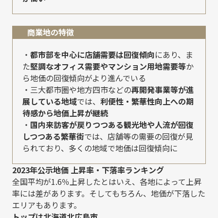
商業地の特徴
・
都市部を中心に店舗需要は回復傾向
にあり、ま
た
堅調なオフィス需要やマンション用地需要等
か
ら地価の回復傾向がより進んでいる
・三大都市圏や地方四市などの
再開発事業等が進
展している地域
では、
利便性・繁華性向上への期
待感から地価上昇が継続
・
国内来訪客が戻りつつある観光地や人流が回復
しつつある繁華街
では、店舗等の需要の回復が見
られており、多くの地域で地価は回復傾向に
2023年公示地価 上昇率・下落率ランキング
全国平均が1.6％上昇したとはいえ、各地によって上昇
率には差があります。そしてもちろん、地価が下落した
エリアもあります。
トップは北海道北広島市