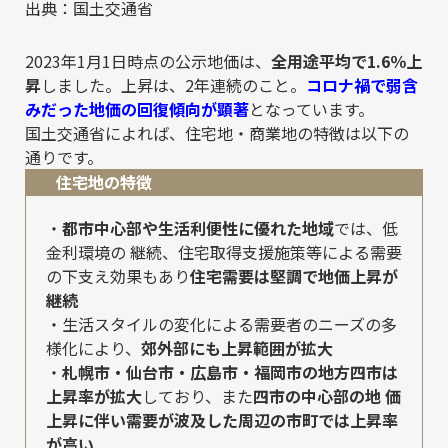
出典：国土交通省
2023年1月1日時点の公示地価は、
全用途平均で1.6％上
昇
しました。上昇は、2年連続のこと。
コロナ禍で弱含
みだった地価の回復傾向が顕著
となっています。
国土交通省によれば、住宅地・商業地の特徴は以下の
通りです。
住宅地の特徴
・
都市中心部や生活利便性に優れた地域
では、低
金利環境の 継続、住宅取得支援施策等による需要
の下支え効果もあり
住宅需要は堅調で地価上昇が
継続
・生活スタイルの変化による需要者のニーズの多
様化により、
郊外部にも上昇範囲が拡大
・
札幌市・仙台市・広島市・福岡市の地方四市は
上昇率が拡大
しており、また
四市の中心部の地 価
上昇に伴い需要が波及した周辺の市町では上昇率
が高い