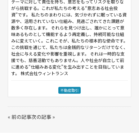
テーマに対して責任を持ち、意志をもってリスクを取りな
がら挑戦する。これが私たちの考える“意志ある社会投
資”です。 私たちのまわりには、気づかれずに眠っている資
源や、活用されていない仕組み、見過ごされてきた課題が
数多く存在します。 それらを見つけ出し、誰かにとって意
味あるものとして機能するよう再定義し、持続可能な仕組
みに変えていく。これこそが、私たちの根本的な使命です。
この挑戦を通じて、私たちは金銭的なリターンだけでなく、
社会に与える変化や影響を重視します。 それは一時的な支
援でも、慈善活動でもありません。人や社会が自立して前
に進める“仕組みある変化”を生み出すことを目指していま
す。 株式会社ウィントランス
不動産取引
«
前の記事
次の記事
»