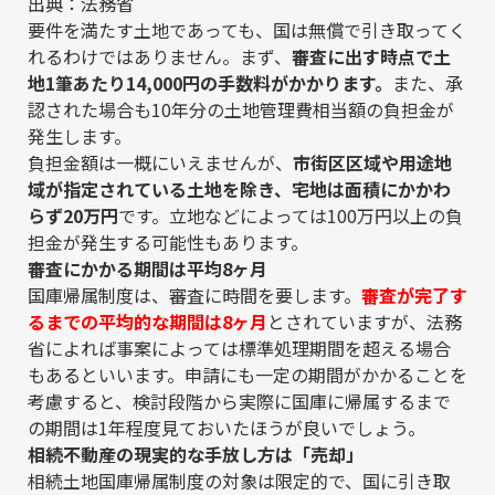
出典：法務省
要件を満たす土地であっても、国は無償で引き取ってく
れるわけではありません。まず、
審査に出す時点で土
地1筆あたり14,000円の手数料がかかります。
また、承
認された場合も10年分の土地管理費相当額の負担金が
発生します。
負担金額は一概にいえませんが、
市街区区域や用途地
域が指定されている土地を除き、宅地は面積にかかわ
らず20万円
です。立地などによっては100万円以上の負
担金が発生する可能性もあります。
審査にかかる期間は平均8ヶ月
国庫帰属制度は、審査に時間を要します。
審査が完了す
るまでの平均的な期間は8ヶ月
とされていますが、法務
省によれば事案によっては標準処理期間を超える場合
もあるといいます。申請にも一定の期間がかかることを
考慮すると、検討段階から実際に国庫に帰属するまで
の期間は1年程度見ておいたほうが良いでしょう。
相続不動産の現実的な手放し方は「売却」
相続土地国庫帰属制度の対象は限定的で、国に引き取