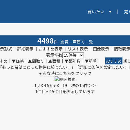
買いたい
売
4498
件 : 売買一戸建て一覧
示形式
｜
詳細表示
｜おすすめ表示 ｜
リスト表示
｜
画像表示
｜
間取表
表示件数
すめ
｜
▼価格
｜
▲間取り
｜
▲面積
｜
▼築年数
｜
▼新着
｜
おすすめ
順
「もっと希望にあった物件に絞りたい！」「詳細に条件を設定したい！
そんな時はこちらをクリック
絞込検索
1
2
3
4
5
6
7
8
..
19
次の15件＞＞
1
件目～
15
件目を表示しています