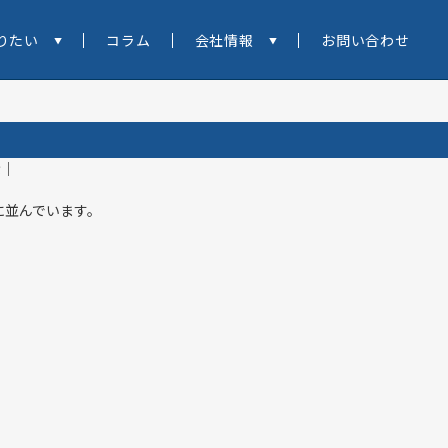
りたい
コラム
会社情報
お問い合わせ
示
｜
に並んでいます。
」