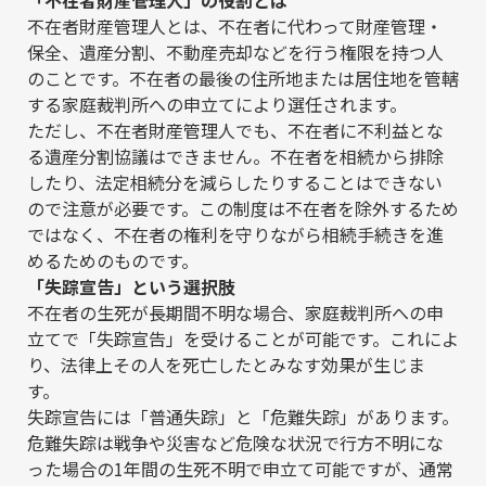
「不在者財産管理人」の役割とは
不在者財産管理人とは、不在者に代わって財産管理・
保全、遺産分割、不動産売却などを行う権限を持つ人
のことです。不在者の最後の住所地または居住地を管轄
する家庭裁判所への申立てにより選任されます。
ただし、不在者財産管理人でも、不在者に不利益とな
る遺産分割協議はできません。不在者を相続から排除
したり、法定相続分を減らしたりすることはできない
ので注意が必要です。この制度は不在者を除外するため
ではなく、不在者の権利を守りながら相続手続きを進
めるためのものです。
「失踪宣告」という選択肢
不在者の生死が長期間不明な場合、家庭裁判所への申
立てで「失踪宣告」を受けることが可能です。これによ
り、法律上その人を死亡したとみなす効果が生じま
す。
失踪宣告には「普通失踪」と「危難失踪」があります。
危難失踪は戦争や災害など危険な状況で行方不明にな
った場合の1年間の生死不明で申立て可能ですが、通常