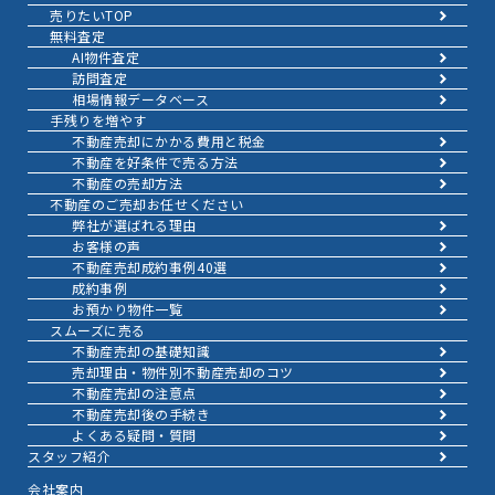
売りたいTOP
無料査定
AI物件査定
訪問査定
相場情報データベース
手残りを増やす
不動産売却にかかる費用と税金
不動産を好条件で売る方法
不動産の売却方法
不動産のご売却お任せください
弊社が選ばれる理由
お客様の声
不動産売却成約事例40選
成約事例
お預かり物件一覧
スムーズに売る
不動産売却の基礎知識
売却理由・物件別
不動産売却のコツ
不動産売却の注意点
不動産売却後の手続き
よくある疑問・質問
スタッフ紹介
会社案内