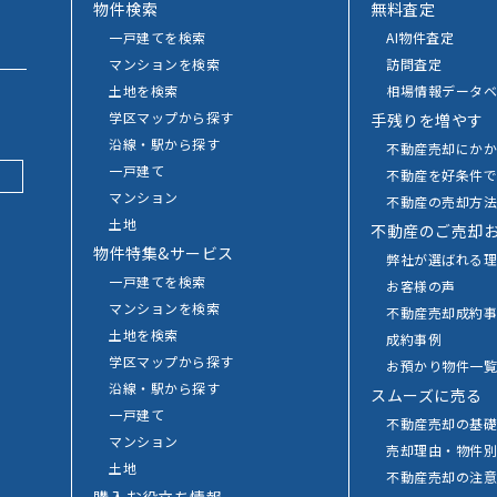
物件検索
無料査定
一戸建てを検索
AI物件査定
マンションを検索
訪問査定
土地を検索
相場情報データベ
学区マップから探す
手残りを増やす
沿線・駅から探す
不動産売却にか
一戸建て
不動産を好条件
マンション
不動産の売却方
土地
不動産のご売却
物件特集&サービス
弊社が選ばれる
一戸建てを検索
お客様の声
マンションを検索
不動産売却成約事
土地を検索
成約事例
学区マップから探す
お預かり物件一
沿線・駅から探す
スムーズに売る
一戸建て
不動産売却の基
マンション
売却理由・物件
土地
不動産売却の注