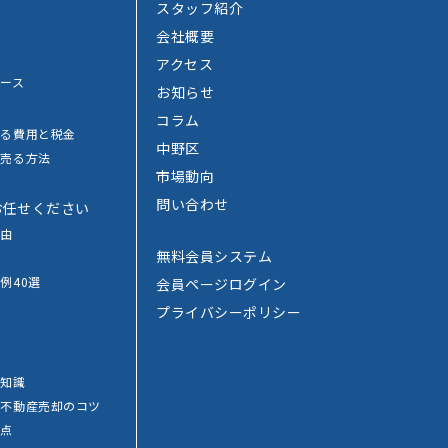
スタッフ紹介
会社概要
アクセス
ース
お知らせ
コラム
かる費用と税金
中野区
で売る方法
市場動向
法
問い合わせ
お任せください
理由
無料会員システム
例40選
会員ページログイン
プライバシーポリシー
覧
礎知識
別
不動産売却のコツ
意点