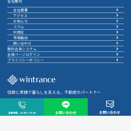
会社案内
会社概要
アクセス
お知らせ
コラム
中野区
市場動向
問い合わせ
無料会員システム
会員ページログイン
プライバシーポリシー
信頼と実績で暮らしを支える、不動産のパートナー
東京都知事(2)第102329号
東京都渋谷区代々木一丁目53番4号 田尻ビル3F
お問い合わせ
お問い合わせ
営業時間：10:00～19:00
03-6775-7955
お問い合わせ