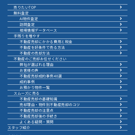
売りたいTOP
無料査定
AI物件査定
訪問査定
相場情報データベース
手残りを増やす
不動産売却にかかる費用と税金
不動産を好条件で売る方法
不動産の売却方法
不動産のご売却お任せください
弊社が選ばれる理由
お客様の声
不動産売却成約事例40選
成約事例
お預かり物件一覧
スムーズに売る
不動産売却の基礎知識
売却理由・物件別
不動産売却のコツ
不動産売却の注意点
不動産売却後の手続き
よくある疑問・質問
スタッフ紹介