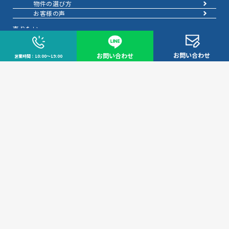
物件の選び方
お客様の声
売りたい
売りたいTOP
無料査定
お問い合わせ
お問い合わせ
営業時間：10:00～19:00
AI物件査定
訪問査定
相場情報データベース
手残りを増やす
不動産売却にかかる費用と税金
不動産を好条件で売る方法
不動産の売却方法
不動産のご売却お任せください
弊社が選ばれる理由
お客様の声
不動産売却成約事例40選
成約事例
お預かり物件一覧
スムーズに売る
不動産売却の基礎知識
売却理由・物件別
不動産売却のコツ
不動産売却の注意点
不動産売却後の手続き