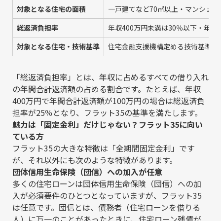
対象となる住宅の面積
一戸建てなど70㎡以上・マンション
総返済負担率
年収400万円未満は30％以下・年収
対象となる住宅・技術基準
住宅金融支援機構定める技術基準を
「総返済負担率」とは、年収に占めるすべての借り入れ
の年間合計返済額の占める割合です。たとえば、年収
400万円で年間合計返済額が100万円の場合は総返済負
担率が25％となり、フラット35の基準を満たします。
魅力は「固定金利」だけじゃない？フラット35に向い
ている方
フラット35の大きな特徴は「全期間固定金利」です
が、それ以外にも次のような特徴があります。
団体信用生命保険（団信）への加入が任意
多くの住宅ローンは団体信用生命保険（団信）への加
入が必須要件のひとつとなっていますが、フラット35
は任意です。団信とは、債務者（住宅ローンを借りる
人）に万一のことがあったときに、住宅ローン残債が