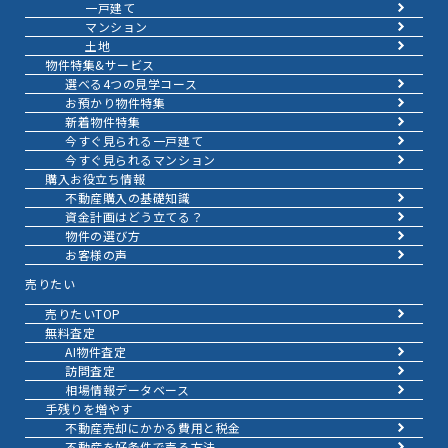
一戸建て
マンション
土地
物件特集&サービス
選べる4つの見学コース
お預かり物件特集
新着物件特集
今すぐ見られる一戸建て
今すぐ見られるマンション
購入お役立ち情報
不動産購入の基礎知識
資金計画はどう立てる？
物件の選び方
お客様の声
売りたい
売りたいTOP
無料査定
AI物件査定
訪問査定
相場情報データベース
手残りを増やす
不動産売却にかかる費用と税金
不動産を好条件で売る方法