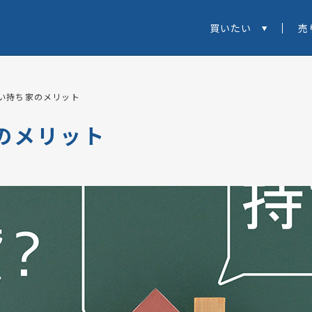
買いたい
売
い持ち家のメリット
のメリット