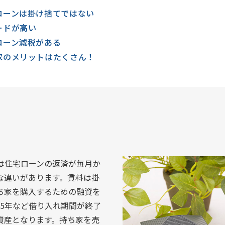
ローンは掛け捨てではない
ードが高い
ローン減税がある
家のメリットはたくさん！
は住宅ローンの返済が毎月か
な違いがあります。賃料は掛
ち家を購入するための融資を
35年など借り入れ期間が終了
資産となります。持ち家を売