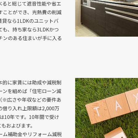
べると総じて遮音性能や省エ
すことができ、光熱費の削減
貸なら1LDKのユニットバ
も、持ち家なら3LDKかつ
チンのある住まいが手に入る
本的に家賃には助成や減税制
ーンを組めば「住宅ローン減
（※広さや年収などの要件あ
借り入れ上限額は2,000万
は10年です。10年間で受け
にもおよびます。
ーム補助金やリフォーム減税